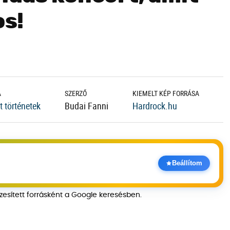
os!
A
SZERZŐ
KIEMELT KÉP FORRÁSA
 történetek
Budai Fanni
Hardrock.hu
Beállítom
szesített forrásként a Google keresésben.