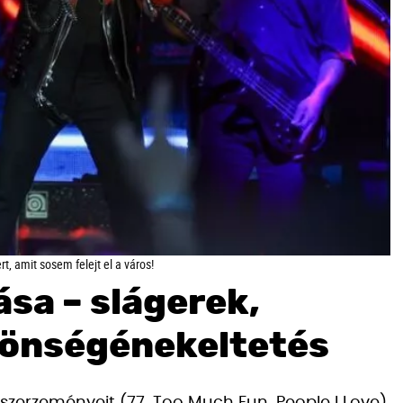
, amit sosem felejt el a város!
ása – slágerek,
zönségénekeltetés