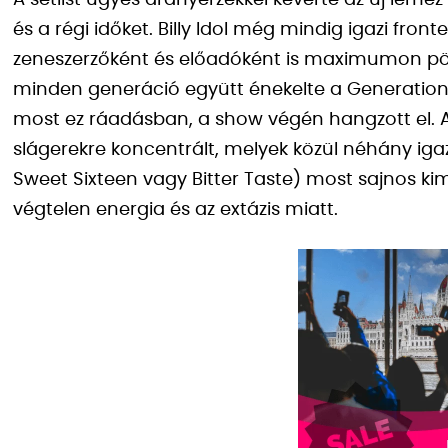
A setlist ügyes arányérzékkel keverte az új leme
és a régi időket. Billy Idol még mindig igazi fron
zeneszerzőként és előadóként is maximumon pör
minden generáció együtt énekelte a Generation 
most ez ráadásban, a show végén hangzott el. A 
slágerekre koncentrált, melyek közül néhány ig
Sweet Sixteen vagy Bitter Taste) most sajnos k
végtelen energia és az extázis miatt.