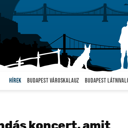
Hírek
Budapest városkalauz
Budapest látnival
ndás koncert, amit