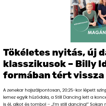
Tökéletes nyitás, új 
klasszikusok – Billy 
formában tért vissza
A zenekar hajszálpontosan, 20:25-kor lépett szín
lemez egyik húzódala, a Still Dancing lett a konc
is él, alkot és tombol – „I’m still dancing!” Sokan