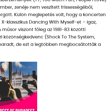
z szerzeményeit (77, Too Much Fun, People I Love)
tember, zenéje nem veszített frissességéből,
gött. Külön meglepetés volt, hogy a koncerten
X-klasszikus Dancing With Myself-et – igaz,
műsor viszont főleg az 1981-83 közötti
azi közönségkedvenc (Shock To The System,
imaradt, de ezt a legtöbben megbocsátották a