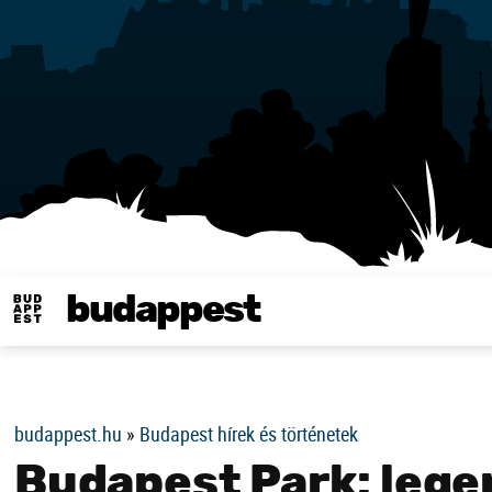
budappest
Same in english
budappest.hu
»
Budapest hírek és történetek
Budapest Park: lege