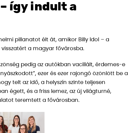
– így indult a
lmi pillanatot élt át, amikor Billy Idol – a
a visszatért a magyar fővárosba.
özönség pedig az autókban vacillált, érdemes-e
nyászkodott”, ezer és ezer rajongó özönlött be a
 telt az idő, a helyszín szinte teljesen
n égett, és a friss lemez, az új világturné,
latot teremtett a fővárosban.