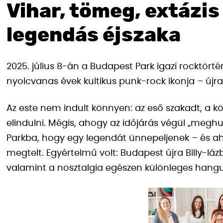
Vihar, tömeg, extázis 
legendás éjszaka
2025. július 8-án a Budapest Park igazi rocktörténe
nyolcvanas évek kultikus punk-rock ikonja – újr
Az este nem indult könnyen: az eső szakadt, a k
elindulni. Mégis, ahogy az időjárás végül „meghu
Parkba, hogy egy legendát ünnepeljenek – és ahogy
megtelt. Egyértelmű volt: Budapest újra Billy-lázba
valamint a nosztalgia egészen különleges hangu