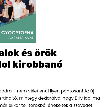
dalok és örök
Idol kirobbanó
padra – nem véletlenül ilyen pontosan! Az új
ertindító, mintegy deklarálva, hogy Billy Idol ma
 már ekkor teli torokból énekelték a szöveget,