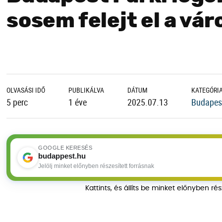
sosem felejt el a vár
OLVASÁSI IDŐ
PUBLIKÁLVA
DÁTUM
KATEGÓRI
5 perc
1 éve
2025.07.13
Budapest
GOOGLE KERESÉS
budappest.hu
Jelölj minket előnyben részesített forrásnak
Kattints, és állíts be minket előnyben ré