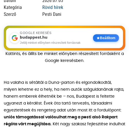
Dátum
2026.07.05
Kategória
Rövid hírek
Szerző
Pesti Dani
GOOGLE KERESÉS
budappest.hu
Beállítom
Jelölj minket előnyben részesített forrásnak
Kattints, és állíts be minket előnyben részesített forrásként a
Google keresésben.
Ha valaha is sétáltál a Duna-parton és elgondolkodtál,
milyen lehetne ez a hely, ha nem autók száguldanának rajta,
hanem emberek élhetnék be – nos, Budapest is feltette
ugyanezt a kérdést. Évek óta tartó tervezés, társadalmi
egyeztetések és rengeteg adat után most itt a fordulópont:
uniós támogatással valósulhat meg a pesti alsó Rakpart
régóta várt megújítása.
Két nagy szakasz fejlesztése indulhat