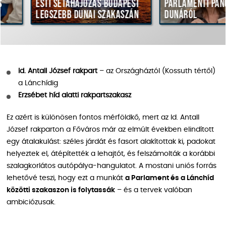
Esti sétahajózás Budapest
Parlamenti panorá
legszebb dunai szakaszán
Dunáról
Id. Antall József rakpart
– az Országháztól (Kossuth tértől)
a Lánchídig
Erzsébet híd alatti rakpartszakasz
Ez azért is különösen fontos mérföldkő, mert az Id. Antall
József rakparton a Főváros már az elmúlt években elindított
egy átalakulást: széles járdát és fasort alakítottak ki, padokat
helyeztek el, átépítették a lehajtót, és felszámolták a korábbi
szalagkorlátos autópálya-hangulatot. A mostani uniós forrás
lehetővé teszi, hogy ezt a munkát
a Parlament és a Lánchíd
közötti szakaszon is folytassák
– és a tervek valóban
ambiciózusak.