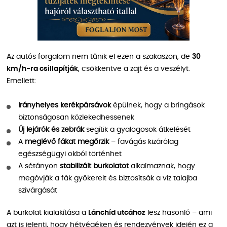
Az autós forgalom nem tűnik el ezen a szakaszon, de
30
km/h-ra csillapítják
, csökkentve a zajt és a veszélyt.
Emellett:
Irányhelyes kerékpársávok
épülnek, hogy a bringások
biztonságosan közlekedhessenek
Új lejárók és zebrák
segítik a gyalogosok átkelését
A
meglévő fákat megőrzik
– favágás kizárólag
egészségügyi okból történhet
A sétányon
stabilizált burkolatot
alkalmaznak, hogy
megóvják a fák gyökereit és biztosítsák a víz talajba
szivárgását
A burkolat kialakítása a
Lánchíd utcához
lesz hasonló – ami
azt is jelenti, hogy hétvégéken és rendezvények idején ez a