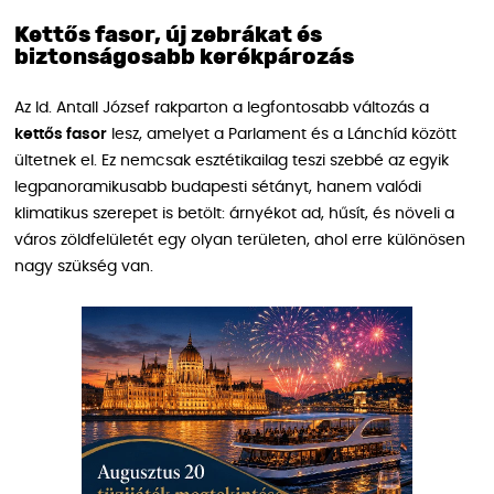
Kettős fasor, új zebrákat és
biztonságosabb kerékpározás
Az Id. Antall József rakparton a legfontosabb változás a
kettős fasor
lesz, amelyet a Parlament és a Lánchíd között
ültetnek el. Ez nemcsak esztétikailag teszi szebbé az egyik
legpanoramikusabb budapesti sétányt, hanem valódi
klimatikus szerepet is betölt: árnyékot ad, hűsít, és növeli a
város zöldfelületét egy olyan területen, ahol erre különösen
nagy szükség van.