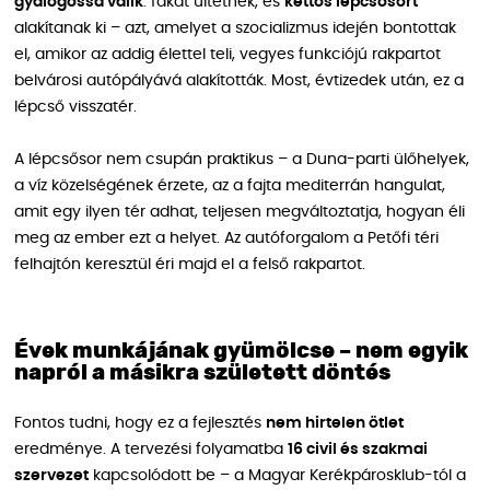
gyalogossá válik
: fákat ültetnek, és
kettős lépcsősort
alakítanak ki – azt, amelyet a szocializmus idején bontottak
el, amikor az addig élettel teli, vegyes funkciójú rakpartot
belvárosi autópályává alakították. Most, évtizedek után, ez a
lépcső visszatér.
A lépcsősor nem csupán praktikus – a Duna-parti ülőhelyek,
a víz közelségének érzete, az a fajta mediterrán hangulat,
amit egy ilyen tér adhat, teljesen megváltoztatja, hogyan éli
meg az ember ezt a helyet. Az autóforgalom a Petőfi téri
felhajtón keresztül éri majd el a felső rakpartot.
Évek munkájának gyümölcse – nem egyik
napról a másikra született döntés
Fontos tudni, hogy ez a fejlesztés
nem hirtelen ötlet
eredménye. A tervezési folyamatba
16 civil és szakmai
szervezet
kapcsolódott be – a Magyar Kerékpárosklub-tól a