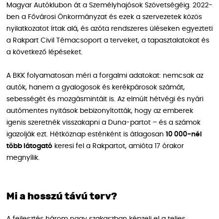
Magyar Autóklubon át a Személyhajósok Szövetségéig. 2022-
ben a Fővárosi Önkormányzat és ezek a szervezetek közös
nyilatkozatot írtak alá, és azóta rendszeres üléseken egyezteti
a Rakpart Civil Témacsoport a terveket, a tapasztalatokat és
a következő lépéseket.
A BKK folyamatosan méri a forgalmi adatokat: nemcsak az
autók, hanem a gyalogosok és kerékpárosok számát,
sebességét és mozgásmintáit is. Az elmúlt hétvégi és nyári
autómentes nyitások bebizonyították, hogy az emberek
igenis szeretnék visszakapni a Duna-partot – és a számok
igazolják ezt. Hétköznap esténként is átlagosan
10 000-nél
több látogató
keresi fel a Rakpartot, amióta 17 órakor
megnyílik.
Mi a hosszú távú terv?