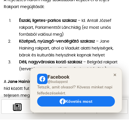
A fejlesztés három nagy szakaszban képzeli el a teljes
Rakpart megújítását:
Északi, ligetes-parkos szakasz
– Id. Antall József
rakpart, Parlamenttől Lánchídig (ez most uniós
forrásból valósul meg)
Középső, nyüzsgő-vendéglátó szakasz
– Jane
Haining rakpart, ahol a Viadukt alatti helyiségek,
bárok és kulturális helyszínek kapnak helyet
Déli, nagyvárosias korzó szakasz
– Belgrád rakpart
(tervezése megkezdődött, részletek később)
Facebook
@budappest
A
Jane Haining rakparton
– amely a Lánchíd és az Erzsébet
Tetszik, amit olvasol? Kövess minket napi
híd között fut – a cél az, hogy az átmenő autóforgalom
felfedezésekért.
teljesen megszűnjön, de erről csak a forgalmi mérések
Követés most
alapján születik végleges döntés. Idén nyolc új fát ültetnek el
ezen a szakaszon is, évelőágyásokkal kiegészítve.