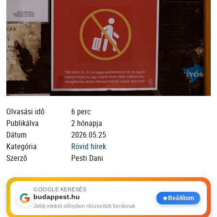
Olvasási idő
6 perc
Publikálva
2 hónapja
Dátum
2026.05.25
Kategória
Rövid hírek
Szerző
Pesti Dani
GOOGLE KERESÉS
budappest.hu
Beállítom
Jelölj minket előnyben részesített forrásnak