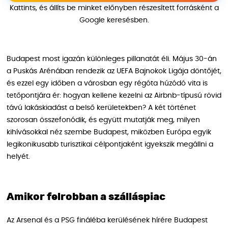
Kattints, és állíts be minket előnyben részesített forrásként a
Google keresésben.
Budapest most igazán különleges pillanatát éli. Május 30-án
a Puskás Arénában rendezik az UEFA Bajnokok Ligája döntőjét,
és ezzel egy időben a városban egy régóta húzódó vita is
tetőpontjára ér: hogyan kellene kezelni az Airbnb-típusú rövid
távú lakáskiadást a belső kerületekben? A két történet
szorosan összefonódik, és együtt mutatják meg, milyen
kihívásokkal néz szembe Budapest, miközben Európa egyik
legikonikusabb turisztikai célpontjaként igyekszik megállni a
helyét.
Amikor felrobban a szálláspiac
Az Arsenal és a PSG fináléba kerülésének hírére Budapest