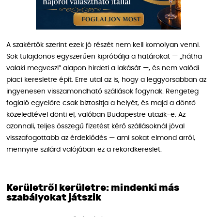
A szakértők szerint ezek jó részét nem kell komolyan venni.
Sok tulajdonos egyszerűen kipróbálja a határokat — „hátha
valaki megveszi” alapon hirdeti a lakását —, és nem valódi
piaci keresletre épít. Erre utal az is, hogy a leggyorsabban az
ingyenesen visszamondható szállások fogynak. Rengeteg
foglaló egyelőre csak biztosítja a helyét, és majd a döntő
közeledtével dönti el, valóban Budapestre utazik-e. Az
azonnali, teljes összegű fizetést kérő szállásoknál jóval
visszafogottabb az érdeklődés — ami sokat elmond arról,
mennyire szilárd valójában ez a rekordkereslet.
Kerületről kerületre: mindenki más
szabályokat játszik