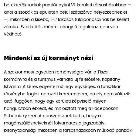
befektetők tudtak panziót nyitni VI. kerületi társasházakban —
ahol a szobák az épületen belül szétszórva helyezkednek el
—, miközben a kisebb, 1–2 lakásos tulajdonosoknak be kellett
zárniuk. Ez a kettős mérce, ahogy ő fogalmaz, nehezen
védhető.
Mindenki az új kormányt nézi
A szektor most egyetlen reménységre vár: a Tisza-
kormányra és a turizmus várható új felelősére, Kapitány
Istvánra. A kérés egyértelmű: egy egységes, a turisztikai
törvénybe foglalt nemzeti keretrendszer, amely nem változik
attól függően, hogy egy kerületi képviselő milyen
hangulatban ébredt, és mit osztott meg a Facebookon.
Schumicky szerint nonszensznek tartja, hogy a
magánszálláshelyeknél folyamatos a jogszabályi
bizonytalanság, miközben a társasházakban működő panziók