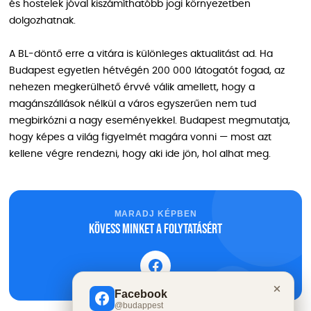
és hostelek jóval kiszámíthatóbb jogi környezetben
dolgozhatnak.
A BL-döntő erre a vitára is különleges aktualitást ad. Ha
Budapest egyetlen hétvégén 200 000 látogatót fogad, az
nehezen megkerülhető érvvé válik amellett, hogy a
magánszállások nélkül a város egyszerűen nem tud
megbirkózni a nagy eseményekkel. Budapest megmutatja,
hogy képes a világ figyelmét magára vonni — most azt
kellene végre rendezni, hogy aki ide jön, hol alhat meg.
MARADJ KÉPBEN
Kövess minket a folytatásért
Facebook
@budappest