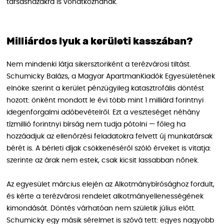
társasházakra is vonatkoznának.
Milliárdos lyuk a kerületi kasszában?
Nem mindenki látja sikersztoriként a terézvárosi tiltást.
Schumicky Balázs, a Magyar ApartmanKiadók Egyesületének
elnöke szerint a kerület pénzügyileg katasztrofális döntést
hozott: önként mondott le évi több mint 1 milliárd forintnyi
idegenforgalmi adóbevételről. Ezt a veszteséget néhány
tízmillió forintnyi bírság nem tudja pótolni — főleg ha
hozzáadjuk az ellenőrzési feladatokra felvett új munkatársak
bérét is. A bérleti díjak csökkenéséről szóló érveket is vitatja:
szerinte az árak nem estek, csak kicsit lassabban nőnek.
Az egyesület március elején az Alkotmánybírósághoz fordult,
és kérte a terézvárosi rendelet alkotmányellenességének
kimondását. Döntés várhatóan nem születik július előtt.
Schumicky egy másik sérelmet is szóvá tett: egyes nagyobb