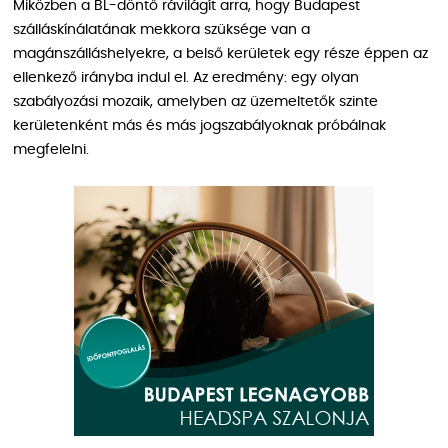
Miközben a BL-döntő rávilágít arra, hogy Budapest
szálláskínálatának mekkora szüksége van a
magánszálláshelyekre, a belső kerületek egy része éppen az
ellenkező irányba indul el. Az eredmény: egy olyan
szabályozási mozaik, amelyben az üzemeltetők szinte
kerületenként más és más jogszabályoknak próbálnak
megfelelni.