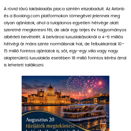
A rövid távú lakáskiadás piaca szintén elszabadult. Az Airbnb
és a Booking.com platformokon tömegével jelennek meg
olyan ajánlatok, ahol a tulajdonos egyetlen hétvége alatt
szeretné megkeresni fél, de akár egy teljes év hagyományos
albérleti bevételét. A belvárosi luxuslakásoknál a 4–6 milliós
hétvégi ár mára szinte normálisnak hat, de felbukkantak 10–
15 millió forintos ajánlatok is, sőt, egy-egy villa vagy nagy
alapterületű luxuslakás esetében 18 millió forintos kérési árral
is lehetett találkozni.