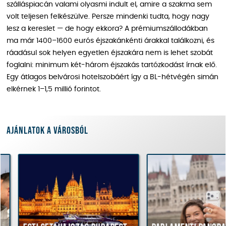
szálláspiacán valami olyasmi indult el, amire a szakma sem
volt teljesen felkészülve. Persze mindenki tudta, hogy nagy
lesz a kereslet — de hogy ekkora? A prémiumszállodákban
ma már 1400–1600 eurós éjszakánkénti árakkal találkozni, és
ráadásul sok helyen egyetlen éjszakára nem is lehet szobát
foglalni: minimum két-három éjszakás tartózkodást írnak elő.
Egy átlagos belvárosi hotelszobáért így a BL-hétvégén simán
elkérnek 1–1,5 millió forintot.
Ajánlatok a városból