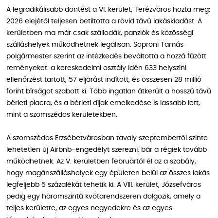
A legradikálisabb döntést a VI. kerület, Terézváros hozta meg:
2026 elejétől teljesen betiltotta a rövid távú lakáskiadást. A
kerületben ma már csak szállodák, panziók és közösségi
szálláshelyek működhetnek legálisan. Soproni Tamás
polgármester szerint az intézkedés beváltotta a hozzá fűzött
reményeket: a kereskedelmi osztály idén 633 helyszíni
ellenőrzést tartott, 57 eljárást indított, és összesen 28 millió
forint bírságot szabott ki. Több ingatlan átkerült a hosszú távú
bérleti piacra, és a bérleti díjak emelkedése is lassabb lett,
mint a szomszédos kerületekben.
A szomszédos Erzsébetvárosban tavaly szeptembertől szinte
lehetetlen új Airbnb-engedélyt szerezni, bár a régiek tovább
működhetnek. Az V. kerületben februártól él az a szabály,
hogy magánszálláshelyek egy épületen belül az összes lakás
legfeljebb 5 százalékát tehetik ki. A VIII. kerület, Józsefváros
pedig egy háromszintű kvótarendszeren dolgozik, amely a
teljes kerületre, az egyes negyedekre és az egyes