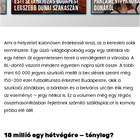
Esti sétahajózás Budapest
Parlamenti panorám
legszebb dunai szakaszán
Dunáról
Ami a helyzetet különösen érdekessé teszi, az a keresleti sokk
természete. Egy úszó-világbajnokság vagy egy atlétikai vb
egy héten át egyenletesen tereli a vendégeket a városba. A
BL-döntő viszont mindent egyetlen napra sűrít össze. A több
mint 60 000 jegyes szurkoló mellé a becslések szerint még
150–200 ezer futballturista érkezhet Budapestre, akik a
szurkolói zónákban, a bárkban és a belváros utcáin élik meg
az eseményt — jegy nélkül is. Ez a volumen még egy régiós
összehasonlításban fejlettnek számító szálláspiacot is komoly
próba elé állít.
18 millió egy hétvégére — tényleg?