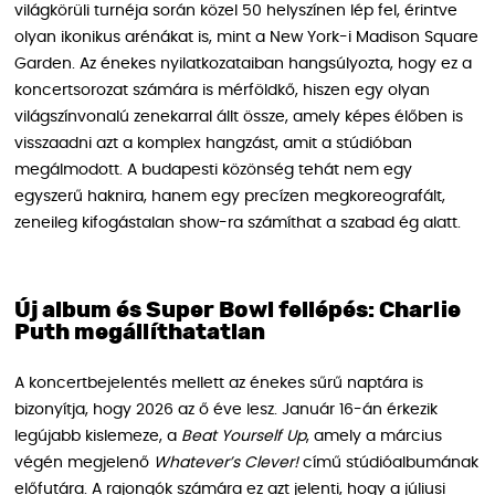
világkörüli turnéja során közel 50 helyszínen lép fel, érintve
olyan ikonikus arénákat is, mint a New York-i Madison Square
Garden. Az énekes nyilatkozataiban hangsúlyozta, hogy ez a
koncertsorozat számára is mérföldkő, hiszen egy olyan
világszínvonalú zenekarral állt össze, amely képes élőben is
visszaadni azt a komplex hangzást, amit a stúdióban
megálmodott. A budapesti közönség tehát nem egy
egyszerű haknira, hanem egy precízen megkoreografált,
zeneileg kifogástalan show-ra számíthat a szabad ég alatt.
Új album és Super Bowl fellépés: Charlie
Puth megállíthatatlan
A koncertbejelentés mellett az énekes sűrű naptára is
bizonyítja, hogy 2026 az ő éve lesz. Január 16-án érkezik
legújabb kislemeze, a
Beat Yourself Up
, amely a március
végén megjelenő
Whatever’s Clever!
című stúdióalbumának
előfutára. A rajongók számára ez azt jelenti, hogy a júliusi