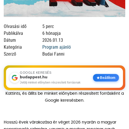
Olvasási idő
5 perc
Publikálva
6 hónapja
Dátum
2026.01.13
Kategória
Program ajánló
Szerző
Budai Fanni
GOOGLE KERESÉS
budappest.hu
Beállítom
Jelölj minket előnyben részesített forrásnak
Kattints, és állíts be minket előnyben részesített forrásként a
Google keresésben.
Hosszú évek várakozása ér véget 2026 nyarán a magyar