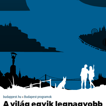
budappest.hu
»
Budapest programok
A világ egyik legnagyobb