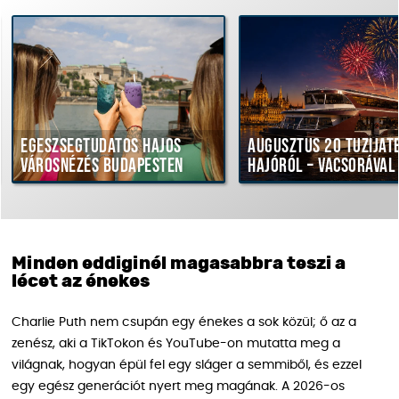
Egészségtudatos hajós
Augusztus 20 tűziját
városnézés Budapesten
hajóról – vacsorával
Minden eddiginél magasabbra teszi a
lécet az énekes
Charlie Puth nem csupán egy énekes a sok közül; ő az a
zenész, aki a TikTokon és YouTube-on mutatta meg a
világnak, hogyan épül fel egy sláger a semmiből, és ezzel
egy egész generációt nyert meg magának. A 2026-os