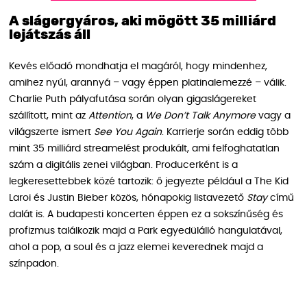
A slágergyáros, aki mögött 35 milliárd
lejátszás áll
Kevés előadó mondhatja el magáról, hogy mindenhez,
amihez nyúl, arannyá – vagy éppen platinalemezzé – válik.
Charlie Puth pályafutása során olyan gigaslágereket
szállított, mint az
Attention
, a
We Don’t Talk Anymore
vagy a
világszerte ismert
See You Again
. Karrierje során eddig több
mint 35 milliárd streamelést produkált, ami felfoghatatlan
szám a digitális zenei világban. Producerként is a
legkeresettebbek közé tartozik: ő jegyezte például a The Kid
Laroi és Justin Bieber közös, hónapokig listavezető
Stay
című
dalát is. A budapesti koncerten éppen ez a sokszínűség és
profizmus találkozik majd a Park egyedülálló hangulatával,
ahol a pop, a soul és a jazz elemei keverednek majd a
színpadon.