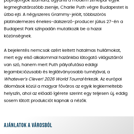
poprajongók számára, ugyanis a modern zeneipar egyik
legmeghatározóbb zsenije, Charlie Puth végre Budapestet is
útba ejti. A négyszeres Grammy-jelölt, többszörös
platinalemezes énekes-dalszerző-producer július 27-én a
Budapest Park színpadán mutatkozik be a hazai
közönségnek.
A bejelentés nemcsak azért keltett hatalmas hullámokat,
mert egy első alkalommal hazánkba látogató világsztárról
van szó, hanem mert Puth pályafutása eddigi
legambiciózusabb és leglátványosabb turnéjával, a
Whatever’s Clever! 2026 World Tourral
érkezik. Az európai
állomások közül a magyar főváros az egyik legkiemeltebb
helyszín, ahol az előadó ígérete szerint egy teljesen új, eddig
sosem látott produkciót kapnak a nézők.
Ajánlatok a városból