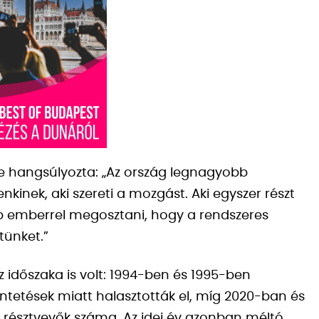
e hangsúlyozta: „Az ország legnagyobb
nek, aki szereti a mozgást. Aki egyszer részt
öbb emberrel megosztani, hogy a rendszeres
tünket.”
időszaka is volt: 1994-ben és 1995-ben
ntetések miatt halasztották el, míg 2020-ban és
 résztvevők száma. Az idei év azonban méltó