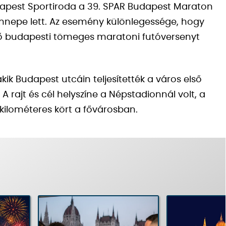
apest Sportiroda a 39. SPAR Budapest Maraton
ünnepe lett. Az esemény különlegessége, hogy
lső budapesti tömeges maratoni futóversenyt
kik Budapest utcáin teljesítették a város első
rajt és cél helyszíne a Népstadionnál volt, a
1 kilométeres kört a fővárosban.