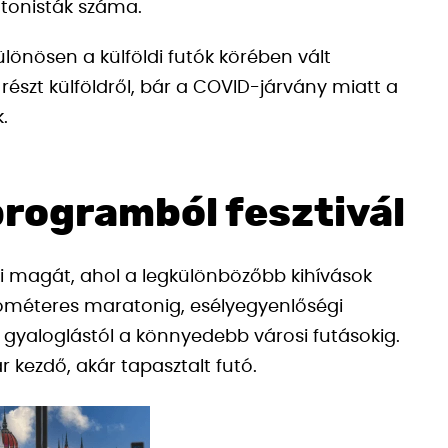
atonisták száma.
ülönösen a külföldi futók körében vált
észt külföldről, bár a COVID-járvány miatt a
.
rogramból fesztivál
ki magát, ahol a legkülönbözőbb kihívások
ilométeres maratonig, esélyegyenlőségi
 gyaloglástól a könnyedebb városi futásokig.
 kezdő, akár tapasztalt futó.