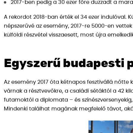
2017-ben pedig a 30 ezer főre duzzadt a mar
A rekordot 2018-ban érték el 34 ezer indulóval. K
népszerűvé az esemény, 2017-re 5000-en vettek r
külföldi részvétel visszaesett, most újra emelkedik
Egyszerű budapesti p
Az esemény 2017 óta kétnapos fesztivállá nőtte 
várnak a résztvevőkre, a családi sétáktól a 42 k
futamoktól a diplomata – és színészversenyekig,
Mindenki találhat magának megfelelő távot, akár