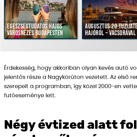
Egészségtudatos hajós
Augusztus 20 tűziját
városnézés Budapesten
hajóról – vacsorával
Érdekesség, hogy akkoriban olyan kevés autó vo
jelentős része a Nagykörúton vezetett. Az első r
szerepelt a programban, így közel 2000-en vette
futóeseménye lett.
Négy évtized alatt f