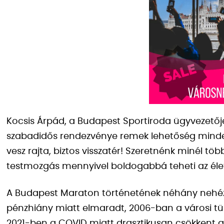
Kocsis Árpád, a Budapest Sportiroda ügyvezetőj
szabadidős rendezvénye remek lehetőség mindenki
vesz rajta, biztos visszatér! Szeretnénk minél t
testmozgás mennyivel boldogabbá teheti az éle
A Budapest Maraton történetének néhány nehéz 
pénzhiány miatt elmaradt, 2006-ban a városi tü
2021-ben a COVID miatt drasztikusan csökkent a