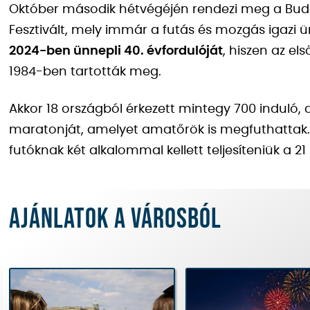
Október második hétvégéjén rendezi meg a Bud
Fesztivált, mely immár a futás és mozgás igazi 
2024-ben ünnepli 40. évfordulóját
, hiszen az e
1984-ben tartották meg.
Akkor 18 országból érkezett mintegy 700 induló, a
maratonját, amelyet amatőrök is megfuthattak. A 
futóknak két alkalommal kellett teljesíteniük a 2
Ajánlatok a városból