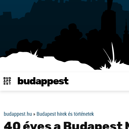
budappest
Same in english
budappest.hu
»
Budapest hírek és történetek
40 éves a Budapest 