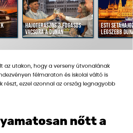
ék
Hajóteraszos 3 fogásos
Esti sétahajó
vacsora a Dunán
legszebb dun
lt az utakon, hogy a verseny útvonalának
endezvényen félmaraton és iskolai váltó is
k részt, ezzel azonnal az ország legnagyobb
olyamatosan nőtt a